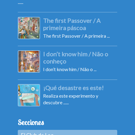
......
The first Passover / A
primeira páscoa
The first Passover / A primeira ...
I don’t know him / Não o
conheço
I don’t know him / Não o ...
¡Qué desastre es este!
Realiza este experimento y
descubre ......
Secciones