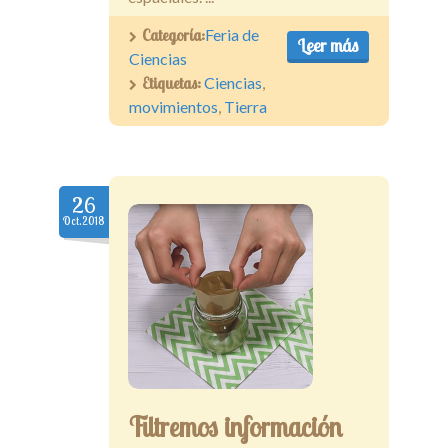
Categoría:
Feria de
Leer más
Ciencias
Etiquetas:
Ciencias
,
movimientos
,
Tierra
26
Oct.2018
Filtremos información