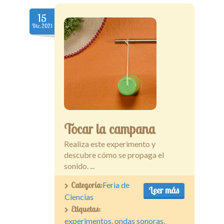
15
Dic.2021
Tocar la campana
Realiza este experimento y
descubre cómo se propaga el
sonido. ...
Categoría:
Feria de
Leer más
Ciencias
Etiquetas:
experimentos
,
ondas sonoras
,