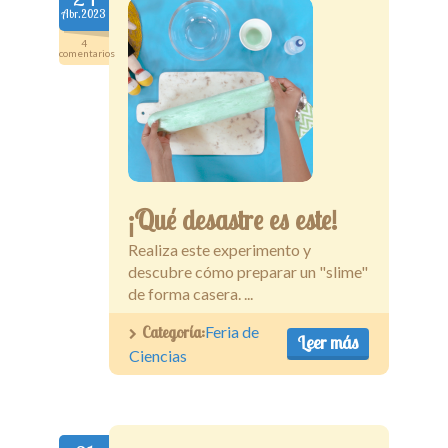
Abr.2023
Secciones
4
comentarios
Tiendita
Docentes
¡Qué desastre es este!
Realiza este experimento y
descubre cómo preparar un "slime"
de forma casera. ...
Categoría:
Feria de
Leer más
Ciencias