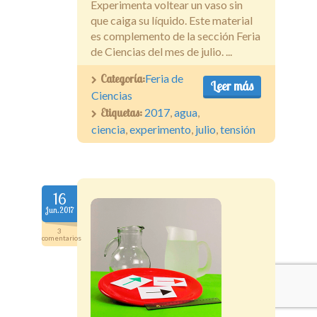
Experimenta voltear un vaso sin
que caiga su líquido. Este material
es complemento de la sección Feria
de Ciencias del mes de julio. ...
Categoría:
Feria de
Leer más
Ciencias
Etiquetas:
2017
,
agua
,
ciencia
,
experimento
,
julio
,
tensión
16
Jun.2017
3
comentarios