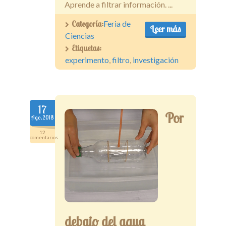
Aprende a filtrar información. ...
Categoría:
Feria de
Leer más
Ciencias
Etiquetas:
experimento
,
filtro
,
investigación
17
Por
Ago.2018
12
comentarios
debajo del agua