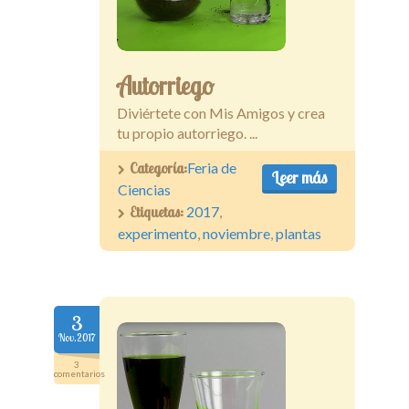
Autorriego
Diviértete con Mis Amigos y crea
tu propio autorriego. ...
Categoría:
Feria de
Leer más
Ciencias
Etiquetas:
2017
,
experimento
,
noviembre
,
plantas
3
Nov.2017
3
comentarios