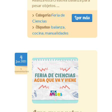
pesar objetos. ...
Categoría:
Feria de
Leer más
Ciencias
Etiquetas:
balanza
,
cocina
,
manualidades
4
Jun.2021
1
comentarios