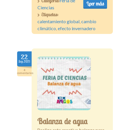
Categoría:
Feria de
Leer más
Ciencias
Etiquetas:
calentamiento global
,
cambio
climático
,
efecto invernadero
22
Sep.2021
4
comentarios
Balanza de agua
Realiza esta creativa balanza para