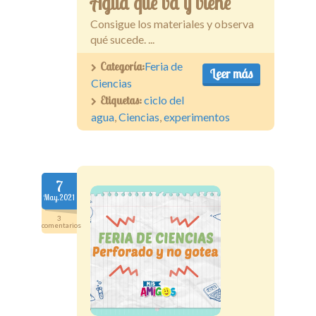
Agua que va y viene
Consigue los materiales y observa
qué sucede. ...
Categoría:
Feria de
Leer más
Ciencias
Etiquetas:
ciclo del
agua
,
Ciencias
,
experimentos
7
May.2021
3
comentarios