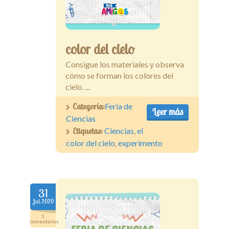
color del cielo
Consigue los materiales y observa
cómo se forman los colores del
cielo. ...
Categoría:
Feria de
Leer más
Ciencias
Etiquetas:
Ciencias
,
el
color del cielo
,
experimento
31
Jul.2020
5
comentarios