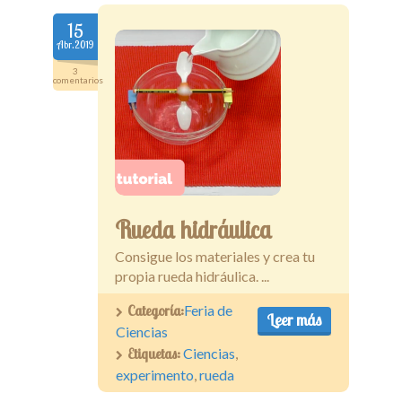
15
Abr.2019
3
comentarios
Rueda hidráulica
Consigue los materiales y crea tu
propia rueda hidráulica. ...
Categoría:
Feria de
Leer más
Ciencias
Etiquetas:
Ciencias
,
experimento
,
rueda