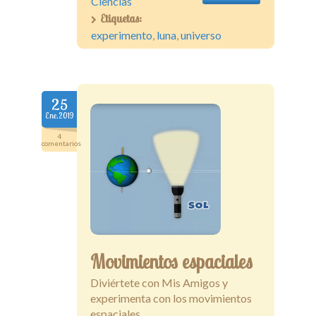
Ciencias
Etiquetas:
experimento
,
luna
,
universo
25
Ene.2019
4
comentarios
Movimientos espaciales
Diviértete con Mis Amigos y
experimenta con los movimientos
espaciales. ...