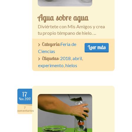
Agua sobre agua
Diviértete con Mis Amigos y crea
tu propio témpano de hielo. ...
Categoría:
Feria de
Leer más
Ciencias
Etiquetas:
2018
,
abril
,
experimento
,
hielos
17
Nov.2017
7
comentarios