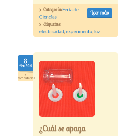
Categoría:
Feria de
Leer más
Ciencias
Etiquetas:
electricidad
,
experimento
,
luz
8
Nov.2019
5
comentarios
¿Cuál se apaga