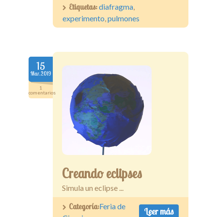
Etiquetas:
diafragma
,
experimento
,
pulmones
15
Mar.2019
1
comentarios
Creando eclipses
Simula un eclipse ...
Categoría:
Feria de
Leer más