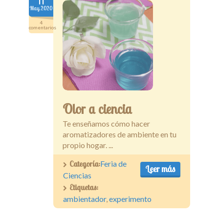
11
May.2020
4
comentarios
Olor a ciencia
Te enseñamos cómo hacer
aromatizadores de ambiente en tu
propio hogar. ...
Categoría:
Feria de
Leer más
Ciencias
Etiquetas:
ambientador
,
experimento