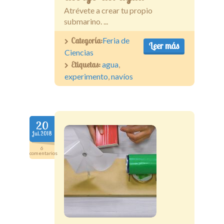
Atrévete a crear tu propio
submarino. ...
Categoría:
Feria de
Leer más
Ciencias
Etiquetas:
agua
,
experimento
,
navíos
20
Jul.2018
6
comentarios