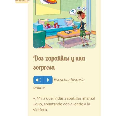
comentarios
Secciones
Tiendita
Docentes
Dos zapatillas y una
sorpresa
Escuchar historia
Vm
P
online
–¡Mira qué lindas zapatillas, mamá!
–dijo, apuntando con el dedo a la
vidriera.