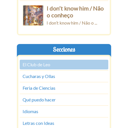
I don’t know him / Não
o conheço
I don’t know him / Não o ...
Secciones
El Club de Leo
Cucharas y Ollas
Feria de Ciencias
Qué puedo hacer
Idiomas
Letras con Ideas