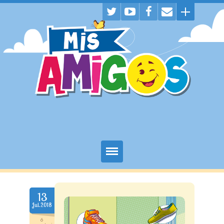
Juegos
13
Historietas
Jul.2018
Descargas
6