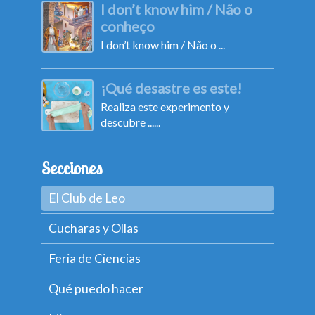
I don’t know him / Não o
conheço
I don’t know him / Não o ...
¡Qué desastre es este!
Realiza este experimento y
descubre ......
Secciones
El Club de Leo
Cucharas y Ollas
Feria de Ciencias
Qué puedo hacer