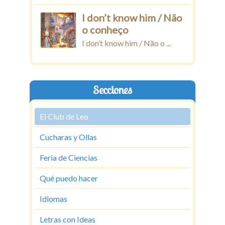
I don’t know him / Não
o conheço
I don’t know him / Não o ...
Secciones
El Club de Leo
Cucharas y Ollas
Feria de Ciencias
Qué puedo hacer
Idiomas
Letras con Ideas