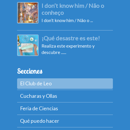
I don’t know him / Não o
conheço
I don’t know him / Não o ...
¡Qué desastre es este!
Realiza este experimento y
descubre ......
Secciones
El Club de Leo
Cucharas y Ollas
Feria de Ciencias
Qué puedo hacer