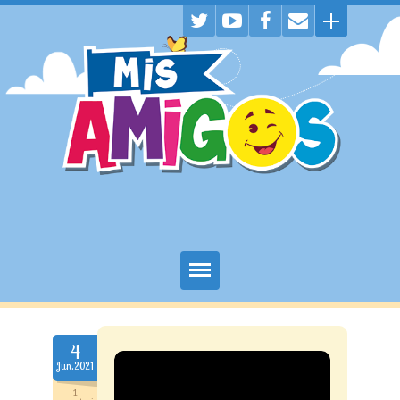
Juegos
4
Historietas
Jun.2021
Descargas
1