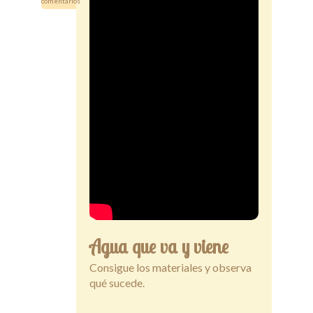
comentarios
Secciones
Tiendita
Docentes
Agua que va y viene
Consigue los materiales y observa
qué sucede.