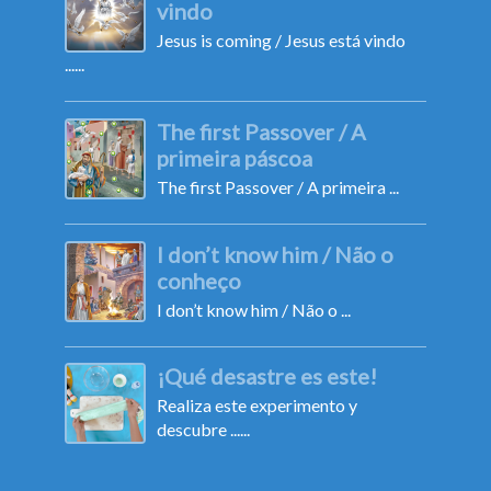
vindo
Jesus is coming / Jesus está vindo
......
The first Passover / A
primeira páscoa
The first Passover / A primeira ...
I don’t know him / Não o
conheço
I don’t know him / Não o ...
¡Qué desastre es este!
Realiza este experimento y
descubre ......