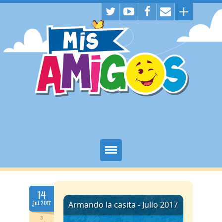
Juegos
14
Historietas
Jul.2017
Descargas
3