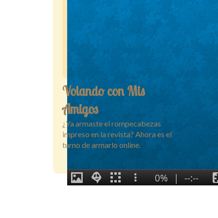
Volando con Mis
Amigos
¿Ya armaste el rompecabezas
impreso en la revista? Ahora es el
turno de armarlo online.