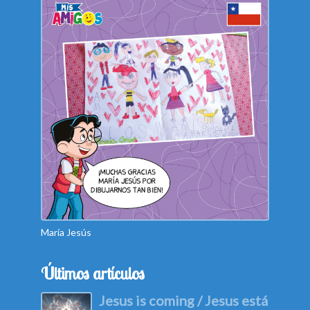
María Jesús
Camila
Últimos artículos
Jesus is coming / Jesus está