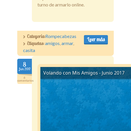
turno de armarlo online.
Categoría:
Rompecabezas
Leer más
Etiquetas:
amigos
,
armar
,
casita
8
Jun.2017
6
comentarios