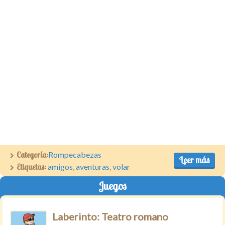
Categoría:
Rompecabezas
Leer más
Etiquetas:
amigos
,
aventuras
,
volar
Juegos
Laberinto: Teatro romano