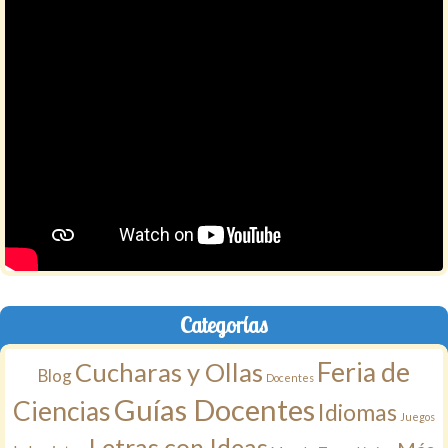
Categorías
Feria de
Cucharas y Ollas
Blog
Docentes
Guías Docentes
Ciencias
Idiomas
Juegos
Letras con Ideas