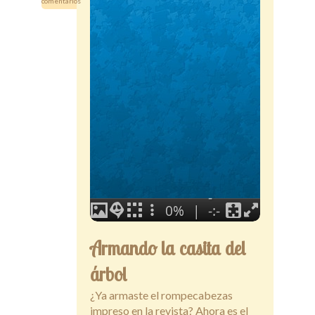
comentarios
Secciones
Tiendita
Docentes
Armando la casita del
árbol
¿Ya armaste el rompecabezas
impreso en la revista? Ahora es el